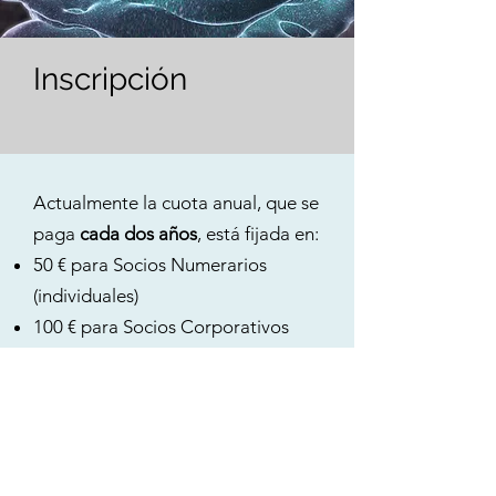
Inscripción
Actualmente la cuota anual, que se
paga
cada dos años
, está fijada en:
50 € para Socios Numerarios
(individuales)
100 € para Socios Corporativos
150 € para Patrocinadores
Si desea inscribirse, por favor
rellene el
formulario de
inscripción
y envíelo por e-mail a:
sme@sme-microscopia.org
: